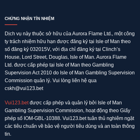
CHỨNG NHẬN TÍN NHIỆM
Dịch vụ này thuộc sở hữu của Aurora Flame Ltd., một công
ty trách nhiệm hữu hạn được đăng ký tại Isle of Man theo
số đăng ký 032015V, với địa chỉ đăng ký tại Clinch’s
House, Lord Street, Douglas, Isle of Man. Aurora Flame
Ltd. được cấp phép tại Isle of Man theo Gambling
Supervision Act 2010 do Isle of Man Gambling Supervision
Commission quản lý. Vui lòng liên hệ qua
cskh@vui123.bet
Vui123.bet
được cấp phép và quản lý bởi Isle of Man
Gambling Supervision Commission, hoạt động theo Giấy
phép số IOM-GBL-10388. Vui123.bet tuân thủ nghiêm ngặt
các tiêu chuẩn về bảo vệ người tiêu dùng và an toàn thông
tin.