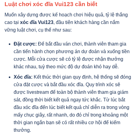
Luật chơi xóc đĩa Vui123 cần biết
Muốn xây dựng được kế hoạch chơi hiệu quả, tỷ lệ thắng
cao tại
xóc đĩa Vui123
, đầu tiên khách hàng cần nắm
vững luật chơi, cụ thể như sau:
Đặt cược:
Để bắt đầu ván chơi, thành viên tham gia
cần tiến hành chọn phương án dự đoán và xuống tiền
cược. Mỗi cửa cược sẽ có tỷ lệ được nhận thưởng
khác nhau, tuỳ theo mức độ dự đoán khó hay dễ.
Xóc đĩa:
Kết thúc thời gian quy định, hệ thống sẽ đóng
cửa đặt cược và bắt đầu xóc đĩa. Quy trình xóc sẽ
được livestream để toàn bộ thành viên tham gia giám
sát, đồng thời biết kết quả ngay tức khắc. Từ lúc bắt
đầu xóc đĩa đến lúc biết kết quả chỉ diễn ra trong vòng
mấy chục giây, rất nhanh, do đó chỉ trong khoảng một
thời gian ngắn bạn sẽ có rất nhiều cơ hội để kiếm
thưởng.