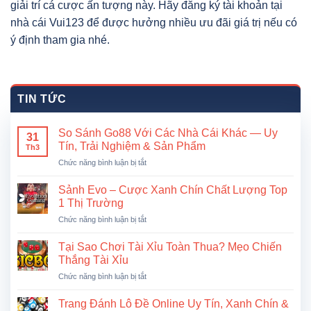
giải trí cá cược ấn tượng này. Hãy đăng ký tài khoản tại
nhà cái Vui123 để được hưởng nhiều ưu đãi giá trị nếu có
ý định tham gia nhé.
TIN TỨC
So Sánh Go88 Với Các Nhà Cái Khác — Uy
31
Tín, Trải Nghiệm & Sản Phẩm
Th3
ở
Chức năng bình luận bị tắt
So
Sánh
Sảnh Evo – Cược Xanh Chín Chất Lượng Top
Go88
1 Thị Trường
Với
ở
Chức năng bình luận bị tắt
Các
Sảnh
Nhà
Evo
Cái
Tại Sao Chơi Tài Xỉu Toàn Thua? Mẹo Chiến
–
Khác
Thắng Tài Xỉu
Cược
—
ở
Chức năng bình luận bị tắt
Xanh
Uy
Tại
Chín
Tín,
Sao
Chất
Trang Đánh Lô Đề Online Uy Tín, Xanh Chín &
Trải
Chơi