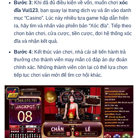
Bước 3:
Khi đã đủ điều kiện về vốn, muốn chơi
xóc
đĩa Vui123
, bạn quay lại trang dịch vụ và ấn vào danh
mục “Casino”. Lúc này nhiều tựa game hấp dẫn hiện
ra, hãy tìm và nhấn vào phiên bản “Xóc đĩa”. Tiếp theo
chọn bàn chơi, cửa cược, tiền cược, đợi hệ thống xóc
đĩa và nhận kết quả.
Bước 4:
Kết thúc ván chơi, nhà cái sẽ tiến hành trả
thưởng cho thành viên may mắn có đáp án dự đoán
chính xác. Những thành viên còn lại có thể lựa chọn
tiếp tục chơi ván mới để tìm cơ hội khác.