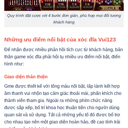
Quy trình đặt cược với 4 bước đơn giản, phù hợp mọi đối tượng
khách hàng
Những ưu điểm nổi bật của xóc đĩa Vui123
Để nhận được nhiều phản hồi tích cực từ khách hàng, bản
thân game xóc đĩa
phải hội tụ nhiều ưu điểm nổi bật, điển
hình như:
Giao diện thân thiện
Gme được thiết kế với tông màu nổi bật, lấp lánh kết hợp
âm thanh vui nhộn tạo cảm giác thoải mái, phấn khích cho
thành viên tham gia. Ngoài ra những phím chức năng
được sắp xếp, bố trí khoa học thuận tiện cho người dùng
quan sát và sử dụng. Tất cả những yếu tố đó được bổ trợ
cho nhau tạo nên một giao diện hoàn hảo, đề cao tính trải