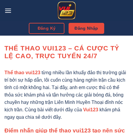
Bỏ
qua
nội
dung
Đăng Ký
Đăng Nhập
THỂ THAO VUI123 – CÁ CƯỢC TỶ
LỆ CAO, TRỰC TUYẾN 24/7
Thể thao vui123
từng nhiều lần khuấy đảo thị trường giải
trí bởi sự hấp dẫn, lôi cuốn cùng hàng nghìn trận cầu kịch
tính có một không hai. Tại đây, anh em cược thủ có thể
thỏa sức khám phá và tận hưởng các giải bóng đá, bóng
chuyền hay những trận Liên Minh Huyền Thoại đỉnh nóc
kịch trần. Cùng bài viết dưới đây của
Vui123
khám phá
ngay qua chia sẻ dưới đây.
Điểm nhấn giúp thể thao vui123 tạo nên sức