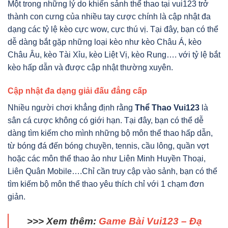
Một trong những lý do khiến sảnh thể thao tại vui123 trở
thành con cưng của nhiều tay cược chính là cập nhật đa
dạng các tỷ lệ kèo cực wow, cực thú vị. Tại đây, bạn có thể
dễ dàng bắt gặp những loại kèo như kèo Châu Á, kèo
Châu Âu, kèo Tài Xỉu, kèo Liệt Vị, kèo Rung…. với tỷ lệ bắt
kèo hấp dẫn và được cập nhật thường xuyên.
Cập nhật đa dạng giải đấu đẳng cấp
Nhiều người chơi khẳng định rằng
Thể Thao Vui123
là
sân cá cược không có giới hạn. Tại đây, bạn có thể dễ
dàng tìm kiếm cho mình những bộ môn thể thao hấp dẫn,
từ bóng đá đến bóng chuyền, tennis, cầu lông, quần vợt
hoặc các môn thể thao ảo như Liên Minh Huyền Thoại,
Liên Quân Mobile….Chỉ cần truy cập vào sảnh, bạn có thể
tìm kiếm bộ môn thể thao yêu thích chỉ với 1 chạm đơn
giản.
>>> Xem thêm:
Game Bài Vui123 – Đạ