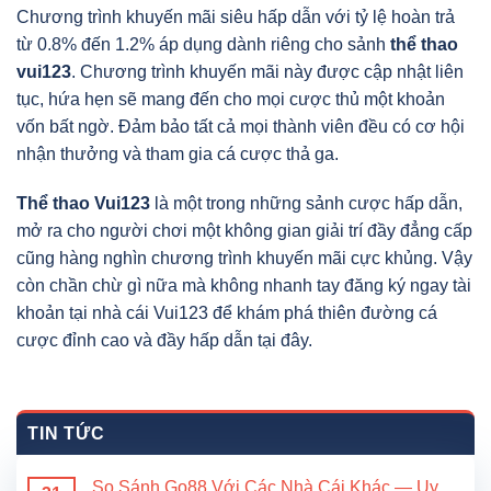
Chương trình khuyến mãi siêu hấp dẫn với tỷ lệ hoàn trả
từ 0.8% đến 1.2% áp dụng dành riêng cho sảnh
thể thao
vui123
. Chương trình khuyến mãi này được cập nhật liên
tục, hứa hẹn sẽ mang đến cho mọi cược thủ một khoản
vốn bất ngờ. Đảm bảo tất cả mọi thành viên đều có cơ hội
nhận thưởng và tham gia cá cược thả ga.
Thể thao Vui123
là một trong những sảnh cược hấp dẫn,
mở ra cho người chơi một không gian giải trí đầy đẳng cấp
cũng hàng nghìn chương trình khuyến mãi cực khủng. Vậy
còn chần chừ gì nữa mà không nhanh tay đăng ký ngay tài
khoản tại nhà cái Vui123 để khám phá thiên đường cá
cược đỉnh cao và đầy hấp dẫn tại đây.
TIN TỨC
So Sánh Go88 Với Các Nhà Cái Khác — Uy