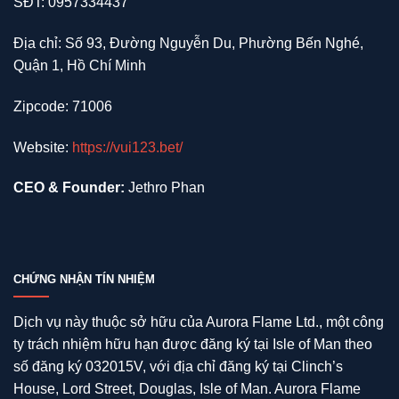
SĐT: 0957334437
Địa chỉ: Số 93, Đường Nguyễn Du, Phường Bến Nghé,
Quận 1, Hồ Chí Minh
Zipcode: 71006
Website:
https://vui123.bet/
CEO & Founder:
Jethro Phan
CHỨNG NHẬN TÍN NHIỆM
Dịch vụ này thuộc sở hữu của Aurora Flame Ltd., một công
ty trách nhiệm hữu hạn được đăng ký tại Isle of Man theo
số đăng ký 032015V, với địa chỉ đăng ký tại Clinch’s
House, Lord Street, Douglas, Isle of Man. Aurora Flame