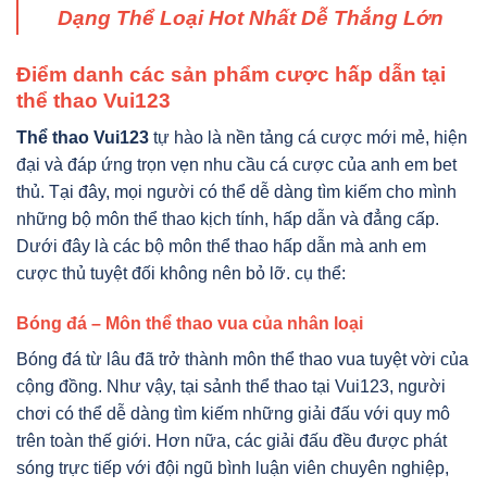
Dạng Thể Loại Hot Nhất Dễ Thắng Lớn
Điểm danh các sản phẩm cược hấp dẫn tại
thể thao Vui123
Thể thao Vui123
tự hào là nền tảng cá cược mới mẻ, hiện
đại và đáp ứng trọn vẹn nhu cầu cá cược của anh em bet
thủ. Tại đây, mọi người có thể dễ dàng tìm kiếm cho mình
những bộ môn thể thao kịch tính, hấp dẫn và đẳng cấp.
Dưới đây là các bộ môn thể thao hấp dẫn mà anh em
cược thủ tuyệt đối không nên bỏ lỡ. cụ thể:
Bóng đá – Môn thể thao vua của nhân loại
Bóng đá từ lâu đã trở thành môn thể thao vua tuyệt vời của
cộng đồng. Như vậy, tại sảnh thể thao tại Vui123, người
chơi có thể dễ dàng tìm kiếm những giải đấu với quy mô
trên toàn thế giới. Hơn nữa, các giải đấu đều được phát
sóng trực tiếp với đội ngũ bình luận viên chuyên nghiệp,