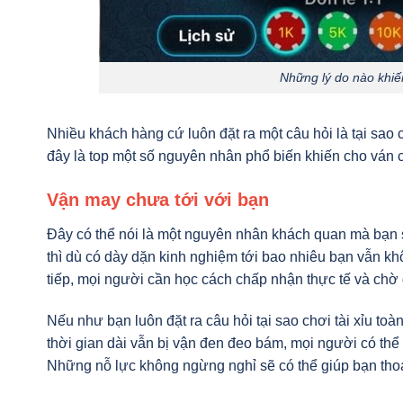
Những lý do nào khiế
Nhiều khách hàng cứ luôn đặt ra một câu hỏi là tại sao 
đây là top một số nguyên nhân phổ biến khiến cho ván
Vận may chưa tới với bạn
Đây có thể nói là một nguyên nhân khách quan mà bạn 
thì dù có dày dặn kinh nghiệm tới bao nhiêu bạn vẫn khô
tiếp, mọi người cần học cách chấp nhận thực tế và chờ 
Nếu như bạn luôn đặt ra câu hỏi tại sao chơi tài xỉu to
thời gian dài vẫn bị vận đen đeo bám, mọi người có thể t
Những nỗ lực không ngừng nghỉ sẽ có thể giúp bạn thoá