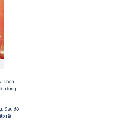
y. Theo
Nếu tổng
g. Sau đó
ấp rất