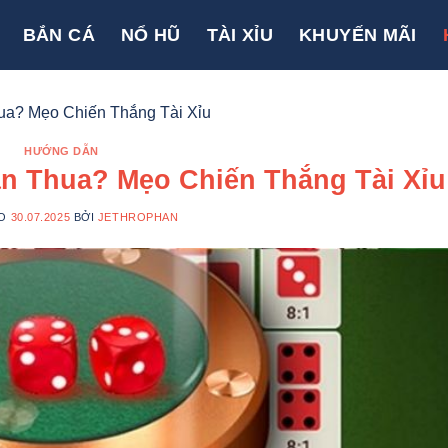
BẮN CÁ
NỔ HŨ
TÀI XỈU
KHUYẾN MÃI
hua? Mẹo Chiến Thắng Tài Xỉu
HƯỚNG DẪN
àn Thua? Mẹo Chiến Thắng Tài Xỉu
ÀO
30.07.2025
BỞI
JETHROPHAN