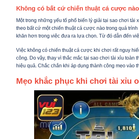
Không có bất cứ chiến thuật cá cược nào
Một trong những yếu tố phổ biến lý giải tại sao chơi tà
theo bất cứ một chiến thuật cá cược nào trong quá trì
khăn hơn trong việc đưa ra lựa chọn. Từ đó dẫn đến vi
Việc không có chiến thuật cá cược khi chơi rất nguy hiể
công. Do vậy, thay vì thắc mắc tại sao chơi tài xỉu to
hiệu quả. Chắc chắn khi áp dụng thành công mẹo vào thự
Mẹo khắc phục khi chơi tài xỉu 