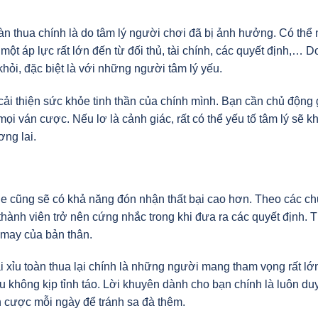
toàn thua chính là do tâm lý người chơi đã bị ảnh hưởng. Có thể n
ột áp lực rất lớn đến từ đối thủ, tài chính, các quyết định,… Do
hỏi, đặc biệt là với những người tâm lý yếu.
ải thiện sức khỏe tinh thần của chính mình. Bạn cần chủ động
 mọi ván cược. Nếu lơ là cảnh giác, rất có thể yếu tố tâm lý sẽ k
ơng lai.
ne cũng sẽ có khả năng đón nhận thất bại cao hơn. Theo các ch
 thành viên trở nên cứng nhắc trong khi đưa ra các quyết định.
 may của bản thân.
i xỉu toàn thua lại chính là những người mang tham vọng rất lớ
u không kịp tỉnh táo. Lời khuyên dành cho bạn chính là luôn duy
ền cược mỗi ngày để tránh sa đà thêm.