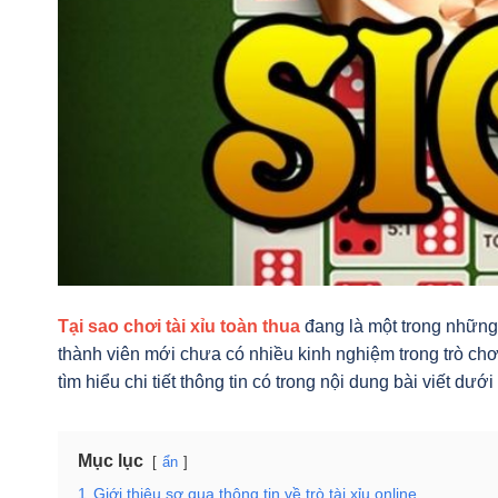
Tại sao chơi tài xỉu toàn thua
đang là một trong những
thành viên mới chưa có nhiều kinh nghiệm trong trò chơ
tìm hiểu chi tiết thông tin có trong nội dung bài viết dướ
Mục lục
ẩn
1
Giới thiệu sơ qua thông tin về trò tài xỉu online