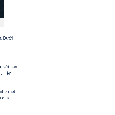
ân. Dưới
i với bạn
ui liên
u như một
t quả.