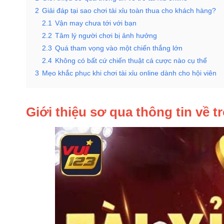
2
Giải đáp tại sao chơi tài xỉu toàn thua cho khách hàng?
2.1
Vận may chưa tới với bạn
2.2
Tâm lý người chơi bị ảnh hưởng
2.3
Quá tham vọng vào một chiến thắng lớn
2.4
Không có bất cứ chiến thuật cá cược nào cụ thể
3
Mẹo khắc phục khi chơi tài xỉu online dành cho hội viên
Giới thiệu sơ qua thông tin về tr