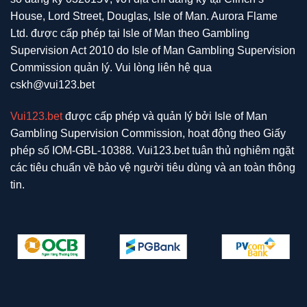
House, Lord Street, Douglas, Isle of Man. Aurora Flame
Ltd. được cấp phép tại Isle of Man theo Gambling
Supervision Act 2010 do Isle of Man Gambling Supervision
Commission quản lý. Vui lòng liên hệ qua
cskh@vui123.bet
Vui123.bet
được cấp phép và quản lý bởi Isle of Man
Gambling Supervision Commission, hoạt động theo Giấy
phép số IOM-GBL-10388. Vui123.bet tuân thủ nghiêm ngặt
các tiêu chuẩn về bảo vệ người tiêu dùng và an toàn thông
tin.