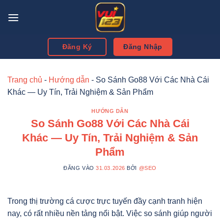
Bỏ
qua
nội
dung
Đăng Ký
Đăng Nhập
Trang chủ
-
Hướng dẫn
-
So Sánh Go88 Với Các Nhà Cái
Khác — Uy Tín, Trải Nghiệm & Sản Phẩm
HƯỚNG DẪN
So Sánh Go88 Với Các Nhà Cái
Khác — Uy Tín, Trải Nghiệm & Sản
Phẩm
ĐĂNG VÀO
31.03.2026
BỞI
@SEO
Trong thị trường cá cược trực tuyến đầy cạnh tranh hiện
nay, có rất nhiều nền tảng nổi bật. Việc so sánh giúp người