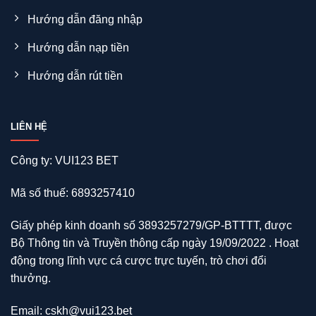
Hướng dẫn đăng nhập
Hướng dẫn nạp tiền
Hướng dẫn rút tiền
LIÊN HỆ
Công ty: VUI123 BET
Mã số thuế: 6893257410
Giấy phép kinh doanh số 3893257279/GP-BTTTT, được
Bộ Thông tin và Truyền thông cấp ngày 19/09/2022 . Hoạt
động trong lĩnh vực cá cược trực tuyến, trò chơi đổi
thưởng.
Email:
cskh@vui123.bet