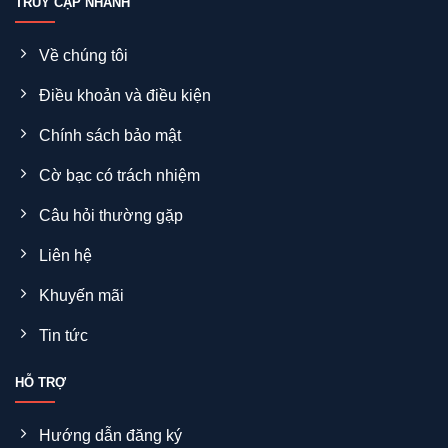
TRUY CẬP NHANH
Về chúng tôi
Điều khoản và điều kiện
Chính sách bảo mật
Cờ bạc có trách nhiệm
Câu hỏi thường gặp
Liên hệ
Khuyến mãi
Tin tức
HỖ TRỢ
Hướng dẫn đăng ký