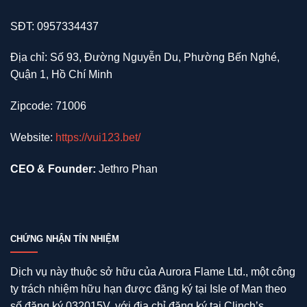
SĐT: 0957334437
Địa chỉ: Số 93, Đường Nguyễn Du, Phường Bến Nghé,
Quận 1, Hồ Chí Minh
Zipcode: 71006
Website:
https://vui123.bet/
CEO & Founder:
Jethro Phan
CHỨNG NHẬN TÍN NHIỆM
Dịch vụ này thuộc sở hữu của Aurora Flame Ltd., một công
ty trách nhiệm hữu hạn được đăng ký tại Isle of Man theo
số đăng ký 032015V, với địa chỉ đăng ký tại Clinch’s