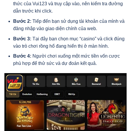
thức của Vui123 và truy cập vào, nên kiểm tra đường
dẫn trước khi click.
Bước 2:
Tiếp đến bạn sử dụng tài khoản của mình và
đăng nhập vào giao diện chính của web.
Bước 3:
Tại đây bạn chọn mục “casino” và click đúng
vào trò chơi rồng hổ đang hiển thị ở màn hình.
Bước 4:
Người chơi xuống một mức tiền vốn cược
phù hợp để thử sức và dự đoán kết quả.