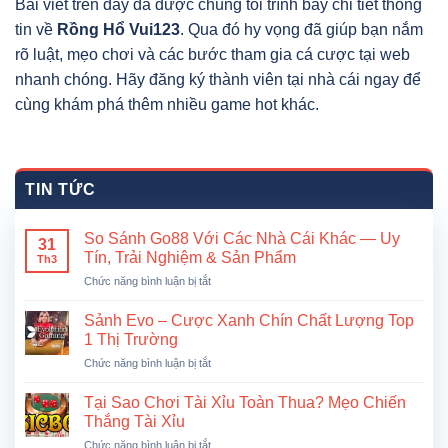
Bài viết trên đây đã được chúng tôi trình bày chi tiết thông
tin về
Rồng Hổ Vui123
. Qua đó hy vọng đã giúp bạn nắm
rõ luật, mẹo chơi và các bước tham gia cá cược tại web
nhanh chóng. Hãy đăng ký thành viên tại nhà cái ngay để
cùng khám phá thêm nhiều game hot khác.
TIN TỨC
So Sánh Go88 Với Các Nhà Cái Khác — Uy
31
Tín, Trải Nghiệm & Sản Phẩm
Th3
ở
Chức năng bình luận bị tắt
So
Sánh
Sảnh Evo – Cược Xanh Chín Chất Lượng Top
Go88
1 Thị Trường
Với
ở
Chức năng bình luận bị tắt
Các
Sảnh
Nhà
Evo
Cái
Tại Sao Chơi Tài Xỉu Toàn Thua? Mẹo Chiến
–
Khác
Thắng Tài Xỉu
Cược
—
ở
Chức năng bình luận bị tắt
Xanh