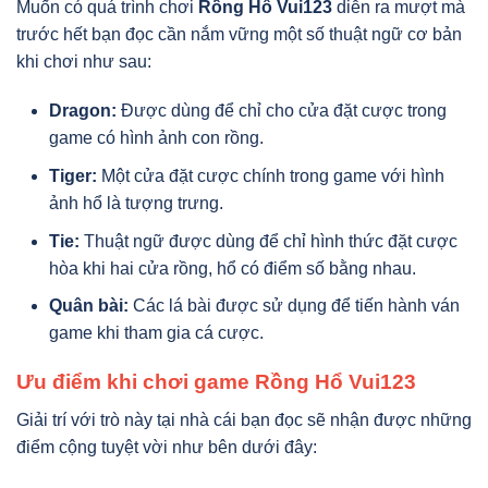
Muốn có quá trình chơi
Rồng Hổ Vui123
diễn ra mượt mà
trước hết bạn đọc cần nắm vững một số thuật ngữ cơ bản
khi chơi như sau:
Dragon:
Được dùng để chỉ cho cửa đặt cược trong
game có hình ảnh con rồng.
Tiger:
Một cửa đặt cược chính trong game với hình
ảnh hổ là tượng trưng.
Tie:
Thuật ngữ được dùng để chỉ hình thức đặt cược
hòa khi hai cửa rồng, hổ có điểm số bằng nhau.
Quân bài:
Các lá bài được sử dụng để tiến hành ván
game khi tham gia cá cược.
Ưu điểm khi chơi game Rồng Hổ Vui123
Giải trí với trò này tại nhà cái bạn đọc sẽ nhận được những
điểm cộng tuyệt vời như bên dưới đây: