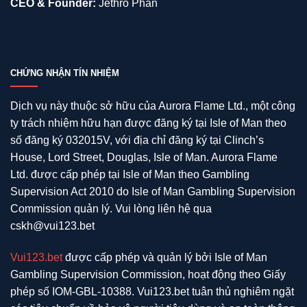
CEO & Founder:
Jethro Phan
CHỨNG NHẬN TÍN NHIỆM
Dịch vụ này thuộc sở hữu của Aurora Flame Ltd., một công
ty trách nhiệm hữu hạn được đăng ký tại Isle of Man theo
số đăng ký 032015V, với địa chỉ đăng ký tại Clinch’s
House, Lord Street, Douglas, Isle of Man. Aurora Flame
Ltd. được cấp phép tại Isle of Man theo Gambling
Supervision Act 2010 do Isle of Man Gambling Supervision
Commission quản lý. Vui lòng liên hệ qua
cskh@vui123.bet
Vui123.bet
được cấp phép và quản lý bởi Isle of Man
Gambling Supervision Commission, hoạt động theo Giấy
phép số IOM-GBL-10388. Vui123.bet tuân thủ nghiêm ngặt