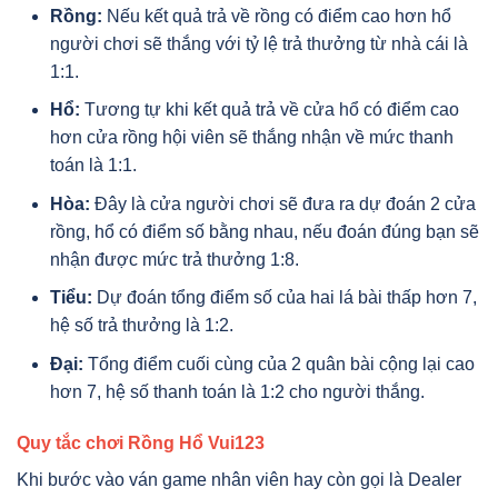
Rồng:
Nếu kết quả trả về rồng có điểm cao hơn hổ
người chơi sẽ thắng với tỷ lệ trả thưởng từ nhà cái là
1:1.
Hổ:
Tương tự khi kết quả trả về cửa hổ có điểm cao
hơn cửa rồng hội viên sẽ thắng nhận về mức thanh
toán là 1:1.
Hòa:
Đây là cửa người chơi sẽ đưa ra dự đoán 2 cửa
rồng, hổ có điểm số bằng nhau, nếu đoán đúng bạn sẽ
nhận được mức trả thưởng 1:8.
Tiểu:
Dự đoán tổng điểm số của hai lá bài thấp hơn 7,
hệ số trả thưởng là 1:2.
Đại:
Tổng điểm cuối cùng của 2 quân bài cộng lại cao
hơn 7, hệ số thanh toán là 1:2 cho người thắng.
Quy tắc chơi Rồng Hổ Vui123
Khi bước vào ván game nhân viên hay còn gọi là Dealer