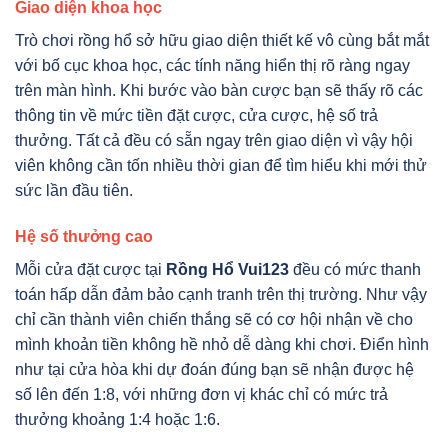
Giao diện khoa học
Trò chơi rồng hổ sở hữu giao diện thiết kế vô cùng bắt mắt
với bố cục khoa học, các tính năng hiển thị rõ ràng ngay
trên màn hình. Khi bước vào bàn cược bạn sẽ thấy rõ các
thông tin về mức tiền đặt cược, cửa cược, hệ số trả
thưởng. Tất cả đều có sẵn ngay trên giao diện vì vậy hội
viên không cần tốn nhiều thời gian để tìm hiểu khi mới thử
sức lần đầu tiên.
Hệ số thưởng cao
Mỗi cửa đặt cược tại
Rồng Hổ Vui123
đều có mức thanh
toán hấp dẫn đảm bảo cạnh tranh trên thị trường. Như vậy
chỉ cần thành viên chiến thắng sẽ có cơ hội nhận về cho
mình khoản tiền không hề nhỏ dễ dàng khi chơi. Điển hình
như tại cửa hòa khi dự đoán đúng bạn sẽ nhận được hệ
số lên đến 1:8, với những đơn vị khác chỉ có mức trả
thưởng khoảng 1:4 hoặc 1:6.