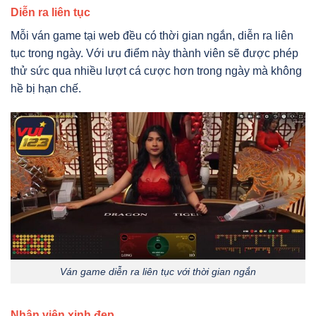
Diễn ra liên tục
Mỗi ván game tại web đều có thời gian ngắn, diễn ra liên
tục trong ngày. Với ưu điểm này thành viên sẽ được phép
thử sức qua nhiều lượt cá cược hơn trong ngày mà không
hề bị hạn chế.
Ván game diễn ra liên tục với thời gian ngắn
Nhân viên xinh đẹp