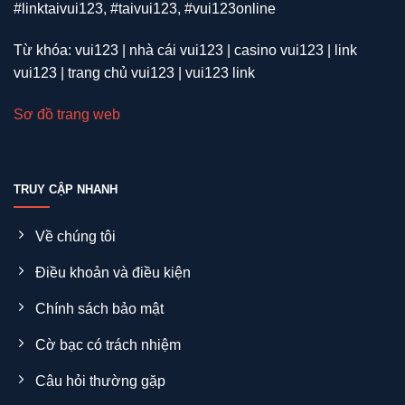
#linktaivui123, #taivui123, #vui123online
Từ khóa: vui123 | nhà cái vui123 | casino vui123 | link
vui123 | trang chủ vui123 | vui123 link
Sơ đồ trang web
TRUY CẬP NHANH
Về chúng tôi
Điều khoản và điều kiện
Chính sách bảo mật
Cờ bạc có trách nhiệm
Câu hỏi thường gặp