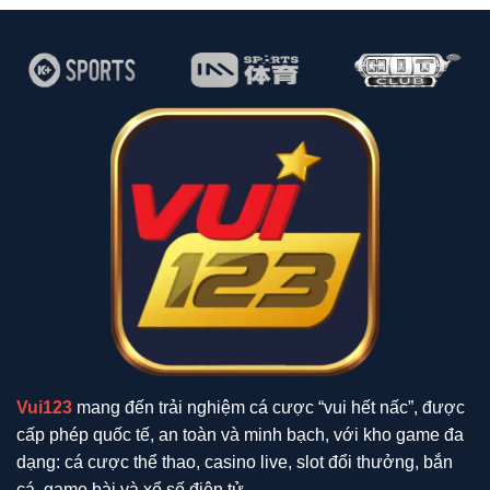
Vui123
mang đến trải nghiệm cá cược “vui hết nấc”, được
cấp phép quốc tế, an toàn và minh bạch, với kho game đa
dạng: cá cược thể thao, casino live, slot đổi thưởng, bắn
cá, game bài và xổ số điện tử.