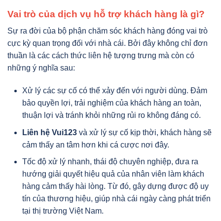
Vai trò của dịch vụ hỗ trợ khách hàng là gì?
Sự ra đời của bộ phận chăm sóc khách hàng đóng vai trò
cực kỳ quan trọng đối với nhà cái. Bởi đây không chỉ đơn
thuần là các cách thức liên hệ tượng trưng mà còn có
những ý nghĩa sau:
Xử lý các sự cố có thể xảy đến với người dùng. Đảm
bảo quyền lợi, trải nghiệm của khách hàng an toàn,
thuận lợi và tránh khỏi những rủi ro không đáng có.
Liên hệ Vui123
và xử lý sự cố kịp thời, khách hàng sẽ
cảm thấy an tâm hơn khi cá cược nơi đây.
Tốc độ xử lý nhanh, thái độ chuyên nghiệp, đưa ra
hướng giải quyết hiệu quả của nhân viên làm khách
hàng cảm thấy hài lòng. Từ đó, gây dựng được độ uy
tín của thương hiệu, giúp nhà cái ngày càng phát triển
tại thị trường Việt Nam.