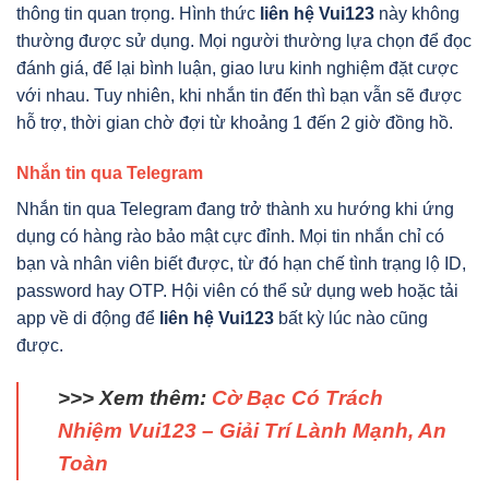
thông tin quan trọng. Hình thức
liên hệ Vui123
này không
thường được sử dụng. Mọi người thường lựa chọn để đọc
đánh giá, để lại bình luận, giao lưu kinh nghiệm đặt cược
với nhau. Tuy nhiên, khi nhắn tin đến thì bạn vẫn sẽ được
hỗ trợ, thời gian chờ đợi từ khoảng 1 đến 2 giờ đồng hồ.
Nhắn tin qua Telegram
Nhắn tin qua Telegram đang trở thành xu hướng khi ứng
dụng có hàng rào bảo mật cực đỉnh. Mọi tin nhắn chỉ có
bạn và nhân viên biết được, từ đó hạn chế tình trạng lộ ID,
password hay OTP. Hội viên có thể sử dụng web hoặc tải
app về di động để
liên hệ Vui123
bất kỳ lúc nào cũng
được.
>>> Xem thêm:
Cờ Bạc Có Trách
Nhiệm Vui123 – Giải Trí Lành Mạnh, An
Toàn