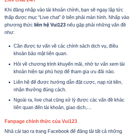
Khi đăng nhập vào tài khoản chính, bạn sẽ ngay lập tức
thấp được mục “Live chat” ở bên phải màn hình. Nhấp vào
phương thức
liên hệ Vui123
nếu gặp phải những vấn đề
như:
Cần được tư vấn về các chính sách dịch vụ, điều
khoản bảo mật liên quan.
Hỏi về chương trình khuyến mãi, nhờ tư vấn xem tài
khoản hiện tại phù hợp để tham gia ưu đãi nào.
Liên hệ để được hướng dẫn đặt cược, nạp rút tiền,
nhận thưởng đúng cách.
Ngoài ra, live chat cũng xử lý được các vấn đề khác
liên quan đến tài khoản, giao dịch,…
Fanpage chính thức của Vui123
Nhà cái tạo ra trang Facebook để đăng tải tất cả những