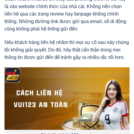
là vào website chính thức của nhà cái. Không nên chọn
liên hệ qua các trang review hay fanpage không chính
thống. Những đường link được gửi qua email, số di động
cũng không phải hệ thống gửi đến.
Nếu khách hàng liên hệ nhầm thì mọi sự cố sau này chúng
tôi không giải quyết. Do đó, hãy thật cẩn thận trong mọi
thông tin được gửi đến để tránh gây ra nhiều rắc rối hơn.