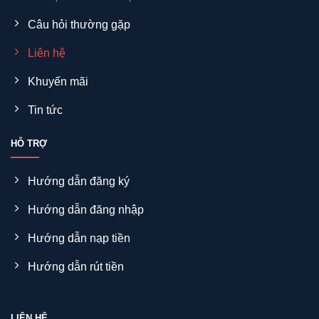
Câu hỏi thường gặp
Liên hệ
Khuyến mãi
Tin tức
HỖ TRỢ
Hướng dẫn đăng ký
Hướng dẫn đăng nhập
Hướng dẫn nạp tiền
Hướng dẫn rút tiền
LIÊN HỆ