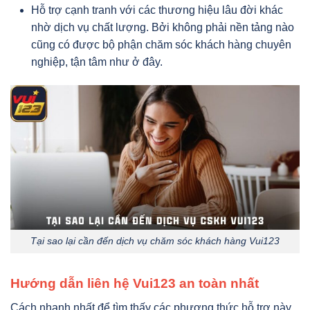
Hỗ trợ cạnh tranh với các thương hiệu lâu đời khác
nhờ dịch vụ chất lượng. Bởi không phải nền tảng nào
cũng có được bộ phận chăm sóc khách hàng chuyên
nghiệp, tận tâm như ở đây.
Tại sao lại cần đến dịch vụ chăm sóc khách hàng Vui123
Hướng dẫn liên hệ Vui123 an toàn nhất
Cách nhanh nhất để tìm thấy các phương thức hỗ trợ này