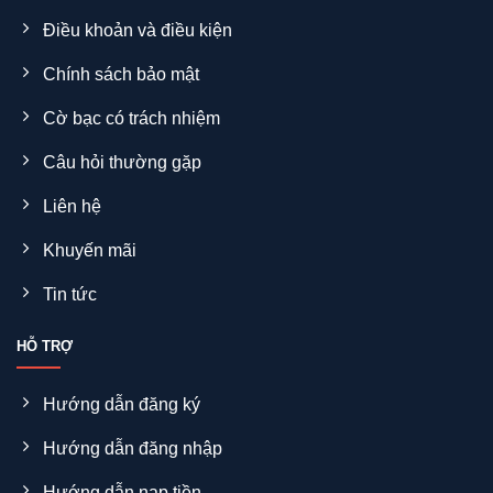
Điều khoản và điều kiện
Chính sách bảo mật
Cờ bạc có trách nhiệm
Câu hỏi thường gặp
Liên hệ
Khuyến mãi
Tin tức
HỖ TRỢ
Hướng dẫn đăng ký
Hướng dẫn đăng nhập
Hướng dẫn nạp tiền