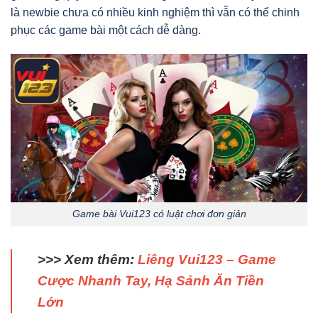
là newbie chưa có nhiều kinh nghiệm thì vẫn có thể chinh
phục các game bài một cách dễ dàng.
Game bài Vui123 có luật chơi đơn giản
>>> Xem thêm:
Liêng Vui123 – Game
Cược Nhanh Tay, Hạ Sảnh Ăn Tiền
Lớn