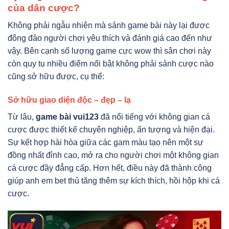
của dân cược?
Không phải ngẫu nhiên mà sảnh game bài này lại được
đông đảo người chơi yêu thích và đánh giá cao đến như
vậy. Bên cạnh số lượng game cực wow thì sân chơi này
còn quy tụ nhiều điểm nổi bật không phải sảnh cược nào
cũng sở hữu được, cụ thể:
Sở hữu giao diện độc – đẹp – lạ
Từ lâu,
game bài vui123
đã nổi tiếng với không gian cá
cược được thiết kế chuyên nghiệp, ấn tượng và hiện đại.
Sự kết hợp hài hòa giữa các gam màu tạo nên một sự
đồng nhất đỉnh cao, mở ra cho người chơi một không gian
cá cược đầy đẳng cấp. Hơn hết, điều này đã thành công
giúp anh em bet thủ tăng thêm sự kích thích, hồi hộp khi cá
cược.