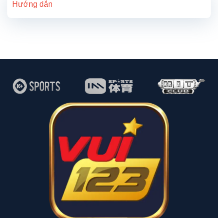
Và
Hướng dẫn
Hot
Những
Vui123
Con
Số
May
Mắn
Nhất