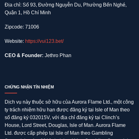
Địa chỉ: Số 93, Đường Nguyễn Du, Phường Bến Nghé,
Quận 1, Hồ Chí Minh
Zipcode: 71006
Website:
https://vui123.bet/
CEO & Founder:
Jethro Phan
CHỨNG NHẬN TÍN NHIỆM
Dịch vụ này thuộc sở hữu của Aurora Flame Ltd., một công
ty trách nhiệm hữu hạn được đăng ký tại Isle of Man theo
số đăng ký 032015V, với địa chỉ đăng ký tại Clinch’s
House, Lord Street, Douglas, Isle of Man. Aurora Flame
Ltd. được cấp phép tại Isle of Man theo Gambling