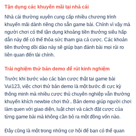
Tận dụng các khuyến mãi tại nhà cái
Nhà cái thường xuyên cung cấp nhiều chương trình
khuyến mãi dành riêng cho sẵn game bài. Chính vì vậy mà
người chơi có thể tận dụng khoảng tiền thưởng siêu hấp
dẫn này để có thể thỏa sức tham gia cá cược. Các khoản
tiền thưởng dồi dào này sẽ giúp bạn đánh bài mọi rủi ro
liên quan đến tài chính.
Trải nghiệm thử bản demo để rút kinh nghiệm
Trước khi bước vào các bàn cược thật tại game bài
Vui123, việc chơi thử bản demo là một bước đi cực kỳ
thông minh mà nhiều cược thủ chuyên nghiệp vẫn thường
khuyến khích newbie chơi thử.. Bản demo giúp người chơi
làm quen với giao diện, luật chơi và cách đặt cược của
từng game bài mà không cần bỏ ra một đồng vốn nào.
Đây cũng là một trong những cơ hội để bạn có thể quan