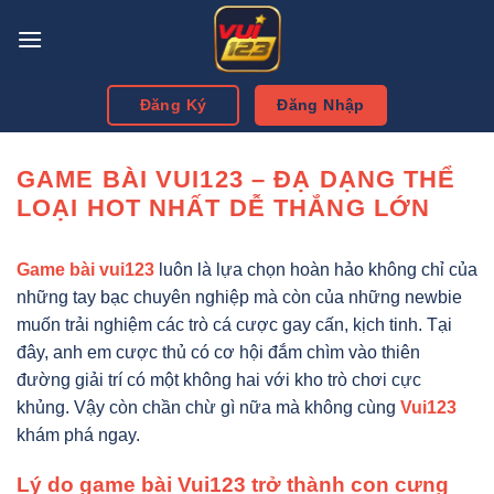
Bỏ
qua
nội
dung
Đăng Ký
Đăng Nhập
GAME BÀI VUI123 – ĐẠ DẠNG THỂ
LOẠI HOT NHẤT DỄ THẮNG LỚN
Game bài vui123
luôn là lựa chọn hoàn hảo không chỉ của
những tay bạc chuyên nghiệp mà còn của những newbie
muốn trải nghiệm các trò cá cược gay cấn, kịch tinh. Tại
đây, anh em cược thủ có cơ hội đắm chìm vào thiên
đường giải trí có một không hai với kho trò chơi cực
khủng. Vậy còn chần chừ gì nữa mà không cùng
Vui123
khám phá ngay.
Lý do game bài Vui123 trở thành con cưng