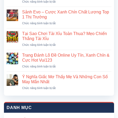
ở
Chức năng bình luận bị tắt
So
Sánh
Sảnh Evo – Cược Xanh Chín Chất Lượng Top
Go88
1 Thị Trường
Với
ở
Chức năng bình luận bị tắt
Các
Sảnh
Nhà
Evo
Cái
Tại Sao Chơi Tài Xỉu Toàn Thua? Mẹo Chiến
–
Khác
Thắng Tài Xỉu
Cược
—
ở
Chức năng bình luận bị tắt
Xanh
Uy
Tại
Chín
Tín,
Sao
Chất
Trang Đánh Lô Đề Online Uy Tín, Xanh Chín &
Trải
Chơi
Lượng
Cực Hot Vui123
Nghiệm
Tài
Top
&
ở
Chức năng bình luận bị tắt
Xỉu
1
Sản
Trang
Toàn
Thị
Phẩm
Đánh
Thua?
Ý Nghĩa Giấc Mơ Thấy Mẹ Và Những Con Số
Trường
Lô
Mẹo
May Mắn Nhất
Đề
Chiến
ở
Chức năng bình luận bị tắt
Online
Thắng
Ý
Uy
Tài
Nghĩa
Tín,
Xỉu
Giấc
Xanh
Mơ
Chín
DANH MỤC
Thấy
&
Mẹ
Cực