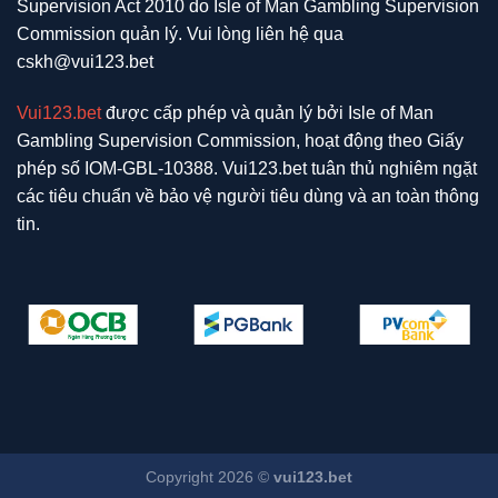
Supervision Act 2010 do Isle of Man Gambling Supervision
Commission quản lý. Vui lòng liên hệ qua
cskh@vui123.bet
Vui123.bet
được cấp phép và quản lý bởi Isle of Man
Gambling Supervision Commission, hoạt động theo Giấy
phép số IOM-GBL-10388. Vui123.bet tuân thủ nghiêm ngặt
các tiêu chuẩn về bảo vệ người tiêu dùng và an toàn thông
tin.
Copyright 2026 ©
vui123.bet