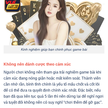
Kinh nghiệm giúp bạn chinh phục game bài
Không nên đánh cược theo cảm xúc
Người chơi không nên tham gia trải nghiệm game bài khi
cảm xúc đang nóng giận hoặc mất kiểm soát. Thành viên
cần nhớ rằn, bình tĩnh chính là yếu tố mấu chốt và cốt lõi
để có thể đưa ra quyết định chính xác nhất. Đặc biệt, nếu
bạn đã qua liên tục quá 5 lần thì nên dừng lại để nghỉ ngơi
và tuyệt đối không nên có suy nghĩ “chơi thêm để gỡ gạc”.