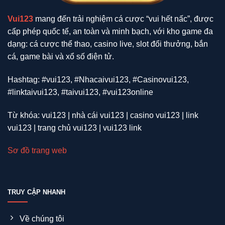
Vui123
mang đến trải nghiệm cá cược “vui hết nấc”, được
cấp phép quốc tế, an toàn và minh bạch, với kho game đa
dạng: cá cược thể thao, casino live, slot đổi thưởng, bắn
cá, game bài và xổ số điện tử.
Hashtag: #vui123, #Nhacaivui123, #Casinovui123,
#linktaivui123, #taivui123, #vui123online
Từ khóa: vui123 | nhà cái vui123 | casino vui123 | link
vui123 | trang chủ vui123 | vui123 link
Sơ đồ trang web
TRUY CẬP NHANH
Về chúng tôi