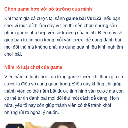
Chọn game hợp với sở trường của mình
Khi tham gia cá cược tại sảnh
game bài Vui123
, nếu bạn
chơi vì mục đích làm đầy ví tiền thì nên chọn những sản
phẩm game phù hợp với sở trường của mình. Điều này sẽ
giúp bạn tự tin hơn trong mỗi ván cược, dễ dàng đánh bại
mọi đối thủ mà không phải áp dụng quá nhiều kinh nghiệm
chơi bài.
Nắm rõ luật chơi của game
Việc nắm rõ luật chơi của từng game trước khi tham gia cá
cược là điều vô cùng quan trọng. Điều này không chỉ giúp
thành viên có thể nắm bắt được tình hình ván cược mà còn
có thể tự tin đánh bại mọi đối thủ một cách dễ dàng. Hơn
nữa, yếu tố này còn giúp thành viên có thể tránh khỏi
những rủi ro ngoài ý muốn.