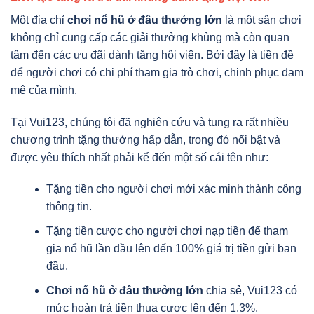
Một địa chỉ
chơi nổ hũ ở đâu thưởng lớn
là một sân chơi
không chỉ cung cấp các giải thưởng khủng mà còn quan
tâm đến các ưu đãi dành tặng hội viên. Bởi đây là tiền đề
để người chơi có chi phí tham gia trò chơi, chinh phục đam
mê của mình.
Tại Vui123, chúng tôi đã nghiên cứu và tung ra rất nhiều
chương trình tặng thưởng hấp dẫn, trong đó nổi bật và
được yêu thích nhất phải kể đến một số cái tên như:
Tặng tiền cho người chơi mới xác minh thành công
thông tin.
Tặng tiền cược cho người chơi nạp tiền để tham
gia nổ hũ lần đầu lên đến 100% giá trị tiền gửi ban
đầu.
Chơi nổ hũ ở đâu thưởng lớn
chia sẻ, Vui123 có
mức hoàn trả tiền thua cược lên đến 1.3%.