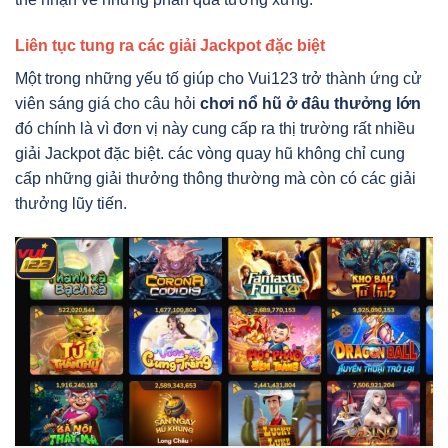
Liên tục tung ra các giải Jackpot đặc biệt
Một trong những yếu tố giúp cho Vui123 trở thành ứng cử
viên sáng giá cho câu hỏi
chơi nổ hũ ở đâu thưởng lớn
đó chính là vì đơn vị này cung cấp ra thị trường rất nhiều
giải Jackpot đặc biệt. các vòng quay hũ không chỉ cung
cấp những giải thưởng thông thường mà còn có các giải
thưởng lũy tiến.