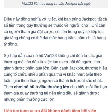
Vui123 liên tục tung ra các Jackpot bất ngờ
Điều này đồng nghĩa với việc, khi bạn trúng Jackpot, tất cả
số tiền trong quỹ thưởng sẽ thuộc về người chơi. Chỉ cần
có người tham gia đặt cược, số tiền trong quỹ sẽ tiếp tục
gia tăng chúng có thể đạt mốc hàng trăm thậm chí là hàng
tỷ đồng.
Sự hấp dẫn của nổ hũ Vui123 không chỉ đến từ các giải
thưởng mà còn đến từ việc tạo ra cơ hội để người chơi
giành được phần quà lớn. Bên cạnh Jackpot, thương hiệu
cũng tổ chức nhiều phần quà thú vị khác như: Giải theo
tuần, giải theo tháng, ngươi có thành tích xuất sắc nhất…
Theo
chơi nổ hũ ở đâu thưởng lớn
cho biết, mỗi lần bạn
tham gia quay thưởng tại nền tảng đều sẽ giành được
những phần thưởng cực lớn.
Liên tục tung ra ưu đãi khủng dành tặng hội viên