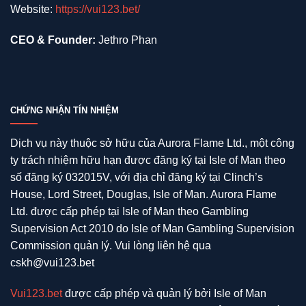
Website:
https://vui123.bet/
CEO & Founder:
Jethro Phan
CHỨNG NHẬN TÍN NHIỆM
Dịch vụ này thuộc sở hữu của Aurora Flame Ltd., một công
ty trách nhiệm hữu hạn được đăng ký tại Isle of Man theo
số đăng ký 032015V, với địa chỉ đăng ký tại Clinch’s
House, Lord Street, Douglas, Isle of Man. Aurora Flame
Ltd. được cấp phép tại Isle of Man theo Gambling
Supervision Act 2010 do Isle of Man Gambling Supervision
Commission quản lý. Vui lòng liên hệ qua
cskh@vui123.bet
Vui123.bet
được cấp phép và quản lý bởi Isle of Man