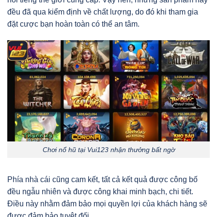
đều đã qua kiểm định về chất lượng, do đó khi tham gia
đặt cược bạn hoàn toàn có thể an tâm.
Chơi nổ hũ tại Vui123 nhận thưởng bất ngờ
Phía nhà cái cũng cam kết, tất cả kết quả được công bố
đều ngẫu nhiên và được công khai minh bạch, chi tiết.
Điều này nhằm đảm bảo mọi quyền lợi của khách hàng sẽ
được đảm bảo tuyệt đối.