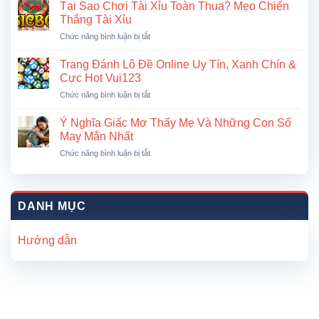
Evo
Cái
Tại Sao Chơi Tài Xỉu Toàn Thua? Mẹo Chiến
–
Khác
Thắng Tài Xỉu
Cược
—
ở
Chức năng bình luận bị tắt
Xanh
Uy
Tại
Chín
Tín,
Sao
Chất
Trang Đánh Lô Đề Online Uy Tín, Xanh Chín &
Trải
Chơi
Lượng
Cực Hot Vui123
Nghiệm
Tài
Top
&
ở
Chức năng bình luận bị tắt
Xỉu
1
Sản
Trang
Toàn
Thị
Phẩm
Đánh
Thua?
Ý Nghĩa Giấc Mơ Thấy Mẹ Và Những Con Số
Trường
Lô
Mẹo
May Mắn Nhất
Đề
Chiến
ở
Chức năng bình luận bị tắt
Online
Thắng
Ý
Uy
Tài
Nghĩa
Tín,
Xỉu
Giấc
Xanh
Mơ
Chín
DANH MỤC
Thấy
&
Mẹ
Cực
Và
Hướng dẫn
Hot
Những
Vui123
Con
Số
May
Mắn
Nhất