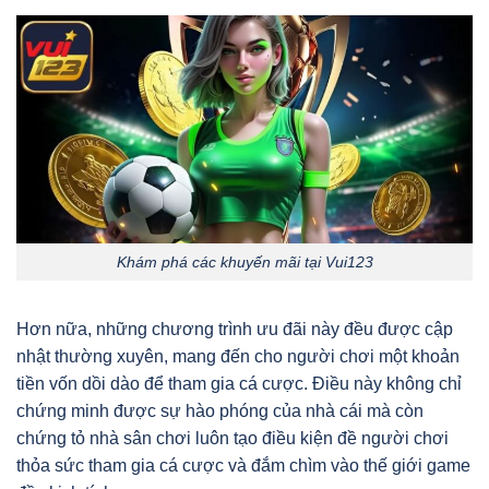
Khám phá các khuyến mãi tại Vui123
Hơn nữa, những chương trình ưu đãi này đều được cập
nhật thường xuyên, mang đến cho người chơi một khoản
tiền vốn dồi dào để tham gia cá cược. Điều này không chỉ
chứng minh được sự hào phóng của nhà cái mà còn
chứng tỏ nhà sân chơi luôn tạo điều kiện đề người chơi
thỏa sức tham gia cá cược và đắm chìm vào thế giới game