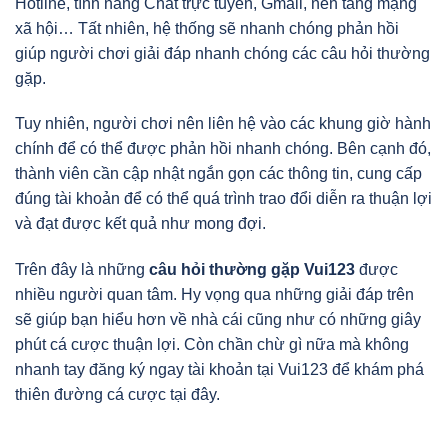
Hotline, tính năng Chat trực tuyến, Gmail, nền tảng mạng
xã hội… Tất nhiên, hệ thống sẽ nhanh chóng phản hồi
giúp người chơi giải đáp nhanh chóng các câu hỏi thường
gặp.
Tuy nhiên, người chơi nên liên hệ vào các khung giờ hành
chính để có thể được phản hồi nhanh chóng. Bên cạnh đó,
thành viên cần cập nhật ngắn gọn các thông tin, cung cấp
đúng tài khoản để có thể quá trình trao đổi diễn ra thuận lợi
và đạt được kết quả như mong đợi.
Trên đây là những
câu hỏi thường gặp Vui123
được
nhiều người quan tâm. Hy vọng qua những giải đáp trên
sẽ giúp bạn hiểu hơn về nhà cái cũng như có những giây
phút cá cược thuận lợi. Còn chần chừ gì nữa mà không
nhanh tay đăng ký ngay tài khoản tại Vui123 để khám phá
thiên đường cá cược tại đây.