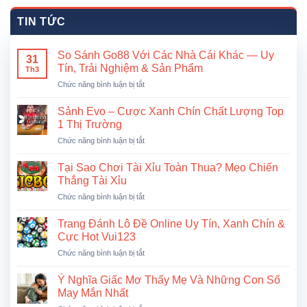
TIN TỨC
So Sánh Go88 Với Các Nhà Cái Khác — Uy
31
Tín, Trải Nghiệm & Sản Phẩm
Th3
ở
Chức năng bình luận bị tắt
So
Sánh
Sảnh Evo – Cược Xanh Chín Chất Lượng Top
Go88
1 Thị Trường
Với
ở
Chức năng bình luận bị tắt
Các
Sảnh
Nhà
Evo
Cái
Tại Sao Chơi Tài Xỉu Toàn Thua? Mẹo Chiến
–
Khác
Thắng Tài Xỉu
Cược
—
ở
Chức năng bình luận bị tắt
Xanh
Uy
Tại
Chín
Tín,
Sao
Chất
Trang Đánh Lô Đề Online Uy Tín, Xanh Chín &
Trải
Chơi
Lượng
Cực Hot Vui123
Nghiệm
Tài
Top
&
ở
Chức năng bình luận bị tắt
Xỉu
1
Sản
Trang
Toàn
Thị
Phẩm
Đánh
Thua?
Ý Nghĩa Giấc Mơ Thấy Mẹ Và Những Con Số
Trường
Lô
Mẹo
May Mắn Nhất
Đề
Chiến