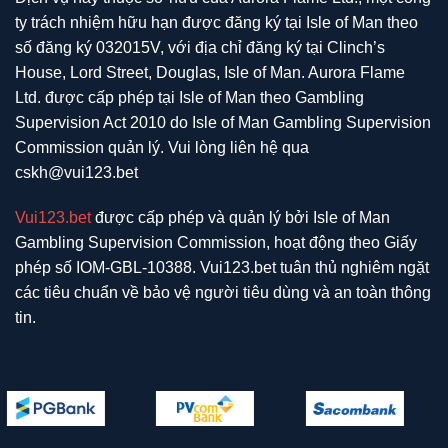
ty trách nhiệm hữu hạn được đăng ký tại Isle of Man theo
số đăng ký 032015V, với địa chỉ đăng ký tại Clinch’s
House, Lord Street, Douglas, Isle of Man. Aurora Flame
Ltd. được cấp phép tại Isle of Man theo Gambling
Supervision Act 2010 do Isle of Man Gambling Supervision
Commission quản lý. Vui lòng liên hệ qua
cskh@vui123.bet
Vui123.bet
được cấp phép và quản lý bởi Isle of Man
Gambling Supervision Commission, hoạt động theo Giấy
phép số IOM-GBL-10388. Vui123.bet tuân thủ nghiêm ngặt
các tiêu chuẩn về bảo vệ người tiêu dùng và an toàn thông
tin.