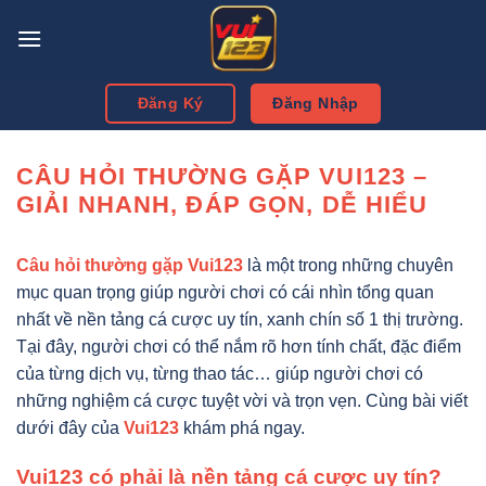
Bỏ
qua
nội
dung
Đăng Ký
Đăng Nhập
CÂU HỎI THƯỜNG GẶP VUI123 –
GIẢI NHANH, ĐÁP GỌN, DỄ HIỂU
Câu hỏi thường gặp Vui123
là một trong những chuyên
mục quan trọng giúp người chơi có cái nhìn tổng quan
nhất về nền tảng cá cược uy tín, xanh chín số 1 thị trường.
Tại đây, người chơi có thể nắm rõ hơn tính chất, đặc điểm
của từng dịch vụ, từng thao tác… giúp người chơi có
những nghiệm cá cược tuyệt vời và trọn vẹn. Cùng bài viết
dưới đây của
Vui123
khám phá ngay.
Vui123 có phải là nền tảng cá cược uy tín?