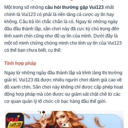
Một trong số những
câu hỏi thường gặp Vui123
nhất
chính là Vui123 có phải là nền tảng cá cược uy tín hay
không. Câu trả lời chắc chắn là có. Ngay từ những ngày
đầu đầu thành lập, sân chơi này đã cực kỳ chú trọng đến
tính xanh chín cũng như độ uy tín của mình. Dưới đây là
một số minh chứng chứng minh cho tính uy tín của Vui123
có thể bạn chưa biết, cụ thể:
Tính hợp pháp
Ngay từ những ngày đầu thành lập và trình làng thị trường
giải trí, Vui123 đã được nhiều người chơi đánh giá cao về
độ xanh chín. Sân chơi này không chỉ được cấp phép hoạt
động hợp pháp mà còn được sự giám sát chặt chẽ từ các
cơ quan quản lý tổ chức cờ bạc hàng đầu thế giới.