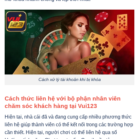
Cách xử lý tài khoản khi bị khóa
Cách thức liên hệ với bộ phận nhân viên
chăm sóc khách hàng tại Vui123
Hiện tại, nhà cái đã và đang cung cấp nhiều phương thức
liên hệ giúp thành viên có thể kết nối trong các trường hợp
cần thiết. Hiện tại, người chơi có thể liên hệ qua số