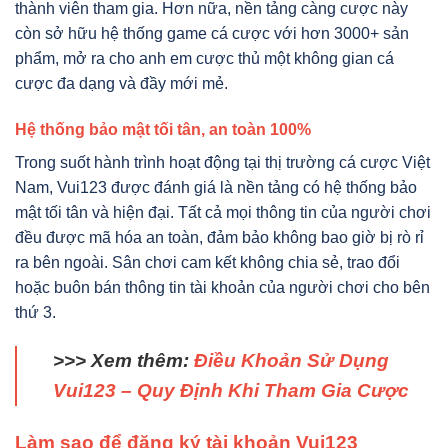
thành viên tham gia. Hơn nữa, nền tảng càng cược này
còn sở hữu hệ thống game cá cược với hơn 3000+ sản
phẩm, mở ra cho anh em cược thủ một không gian cá
cược đa dạng và đầy mới mẻ.
Hệ thống bảo mật tối tân, an toàn 100%
Trong suốt hành trình hoạt động tại thị trường cá cược Việt
Nam, Vui123 được đánh giá là nền tảng có hệ thống bảo
mật tối tân và hiện đại. Tất cả mọi thông tin của người chơi
đều được mã hóa an toàn, đảm bảo không bao giờ bị rò rỉ
ra bên ngoài. Sân chơi cam kết không chia sẻ, trao đổi
hoặc buôn bán thông tin tài khoản của người chơi cho bên
thứ 3.
>>> Xem thêm:
Điều Khoản Sử Dụng
Vui123 – Quy Định Khi Tham Gia Cược
Làm sao để đăng ký tài khoản Vui123