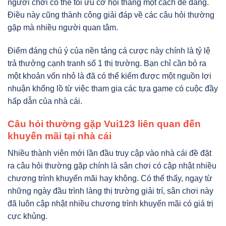
người chơi có thể tối ưu cơ hội thắng một cách dễ dàng.
Điều này cũng thành công giải đáp về các câu hỏi thường
gặp mà nhiều người quan tâm.
Điểm đáng chú ý của nền tảng cá cược này chính là tỷ lệ
trả thưởng cạnh tranh số 1 thị trường. Bạn chỉ cần bỏ ra
một khoản vốn nhỏ là đã có thể kiếm được một nguồn lợi
nhuận khổng lồ từ việc tham gia các tựa game có cuộc đầy
hấp dẫn của nhà cái.
Câu hỏi thường gặp Vui123 liên quan đến
khuyến mãi tại nhà cái
Nhiều thành viên mới lần đầu truy cập vào nhà cái đề đặt
ra câu hỏi thường gặp chính là sân chơi có cập nhật nhiều
chương trình khuyến mãi hay không. Có thể thấy, ngay từ
những ngày đầu trình làng thị trường giải trí, sân chơi này
đã luôn cập nhật nhiều chương trình khuyến mãi có giá trị
cực khủng.